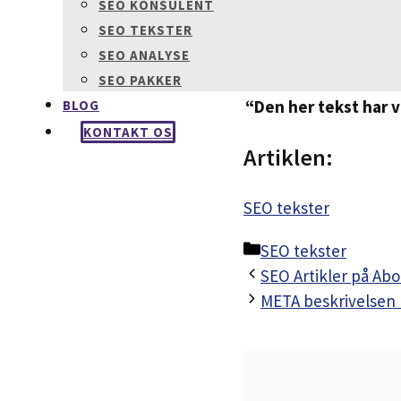
SEO KONSULENT
SEO TEKSTER
Om referencen
SEO ANALYSE
SEO PAKKER
“Den her tekst har v
BLOG
KONTAKT OS
Artiklen:
SEO tekster
Kategorier
SEO tekster
SEO Artikler på A
META beskrivelsen E