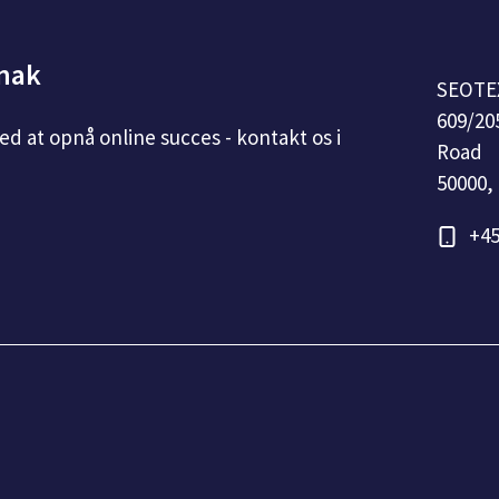
snak
SEOTE
609/20
med at opnå online succes - kontakt os i
Road
50000,
+45