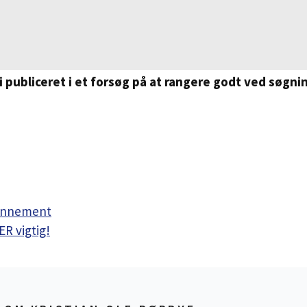
:
i publiceret i et forsøg på at rangere godt ved søgn
bonnement
R vigtig!