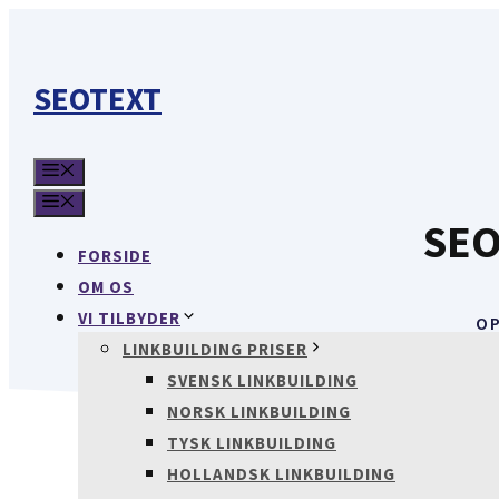
Hop
til
indhold
SEOTEXT
MENU
MENU
SEO
FORSIDE
OM OS
VI TILBYDER
O
LINKBUILDING PRISER
SVENSK LINKBUILDING
NORSK LINKBUILDING
TYSK LINKBUILDING
HOLLANDSK LINKBUILDING