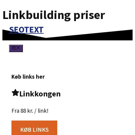
Linkbuilding priser
Hop
til
SEOTEXT
indhold
MENU
Køb links her
Linkkongen
Fra 88 kr. / link!
KØB LINKS