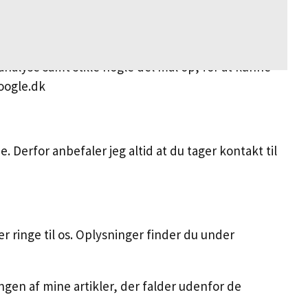
le stabile resultater i søgemaskinerne så som
r ikke noget vi kan garantere. Ved højkonkurrente
nalyse samt stille nogle del mål op, for at kunne
Google.dk
. Derfor anbefaler jeg altid at du tager kontakt til
r ringe til os. Oplysninger finder du under
ningen af mine artikler, der falder udenfor de