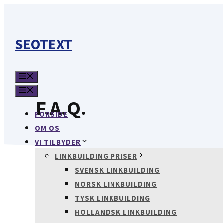
Hop
til
indhold
SEOTEXT
MENU
MENU
F.A.Q.
FORSIDE
OM OS
VI TILBYDER
LINKBUILDING PRISER
SVENSK LINKBUILDING
NORSK LINKBUILDING
TYSK LINKBUILDING
HOLLANDSK LINKBUILDING
Hvor lang tid tager det før jeg kan se resulta