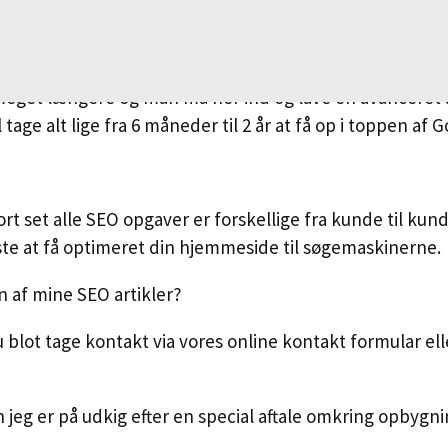
nce tager det som regel 2-3 måneder før man kan se nog
ultaterne allerede viser sig efter få uger, men dette e
meget længere og man må her ind og lave en avanceret a
tage alt lige fra 6 måneder til 2 år at få op i toppen af 
t set alle SEO opgaver er forskellige fra kunde til kunde
oste at få optimeret din hjemmeside til søgemaskinerne.
n af mine SEO artikler?
blot tage kontakt via vores online kontakt formular elle
men jeg er på udkig efter en special aftale omkring opbyg