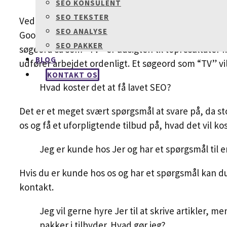
SEO KONSULENT
SEO TEKSTER
Ved søgeord med almindelig eller middel konkurre
SEO ANALYSE
Google.dk – dog kan der ofte være tilfælde hvor res
SEO PAKKER
søgeord så som “TV” er udsigten til topresultater 
BLOG
udfører arbejdet ordenligt. Et søgeord som “TV” vil 
KONTAKT OS
Hvad koster det at få lavet SEO?
Det er et meget svært spørgsmål at svare på, da stor
os og få et uforpligtende tilbud på, hvad det vil k
Jeg er kunde hos Jer og har et spørgsmål til e
Hvis du er kunde hos os og har et spørgsmål kan du 
kontakt.
Jeg vil gerne hyre Jer til at skrive artikler, 
pakker i tilbyder. Hvad gør jeg?