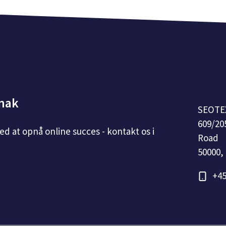
snak
SEOTE
609/20
med at opnå online succes - kontakt os i
Road
50000,
+45