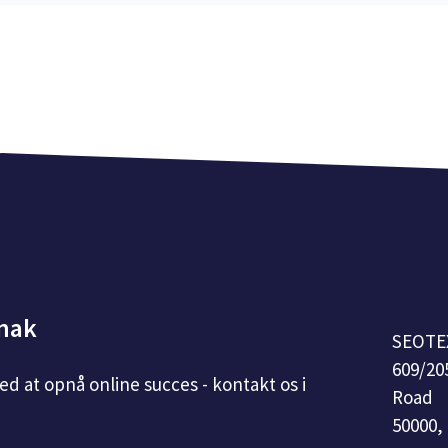
snak
SEOTE
609/20
med at opnå online succes - kontakt os i
Road
50000,