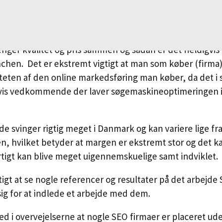
ige faktorer, der spiller ind når man taler om
billig SEO
.
ænger kvalitet og pris sammen og sådan er det heldigvis 
hen. Det er ekstremt vigtigt at man som køber (firma),
eten af den online markedsføring man køber, da det i 
 hvis vedkommende der laver søgemaskineoptimeringen 
e svinger rigtig meget i Danmark og kan variere lige fra 
imen, hvilket betyder at margen er ekstremt stor og det 
tigt kan blive meget uigennemskuelige samt indviklet.
gtigt at se nogle referencer og resultater på det arbejde
ig for at indlede et arbejde med dem.
ed i overvejelserne at nogle SEO firmaer er placeret 